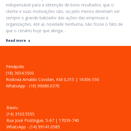
indispensável para a obtenção de bons resultados; que o
cliente e suas motivações são, ou pelo menos deveriam ser
sempre o grande balizador das ações das empresas e
organizações. Até aí, novidade nenhuma, não fosse o fato de
que o cenário hoje que abriga…
Read more
Penápolis
(18) 3654.5500
Rodovia Arnaldo Covolan, KM 0,315 | 16306-550
WhatsApp - (18) 99686.0370
Bauru
(14) 3103.5555
Rua José Postingue, 5-67 | 17039-740
WhatsApp - (14) 99141.0585