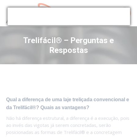
Trelifácil® – Perguntas e
Respostas
Qual a diferença de uma laje treliçada convencional e
da Trelifácil®? Quais as vantagens?
Não há diferença estrutural, a diferença é a execução, pois
ao invés das vigotas já serem concretadas, serão
posicionadas as formas de Trelifácil® e a concretagem