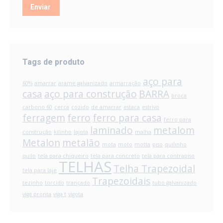
Enviar
Tags de produto
aço para
60%
amarrar
arame galvanizado
armarração
casa
aço para construção
BARRA
broca
carbono 60
cerca
cozido
de amarrar
estaca
estrivo
ferragem
ferro
ferro para casa
ferro para
laminado
metalom
construção
kilinho
lajota
malha
Metalon
metalão
mota
moto
motta
piso
quilinho
quilo
tela para chiqueiro
tela para concreto
tela para contrapiso
TELHAS
Telha Trapezoidal
tela para laje
Trapezoidais
tezinho
torcido
trançado
tubo galvanizado
viga pronta
viga t
vigota