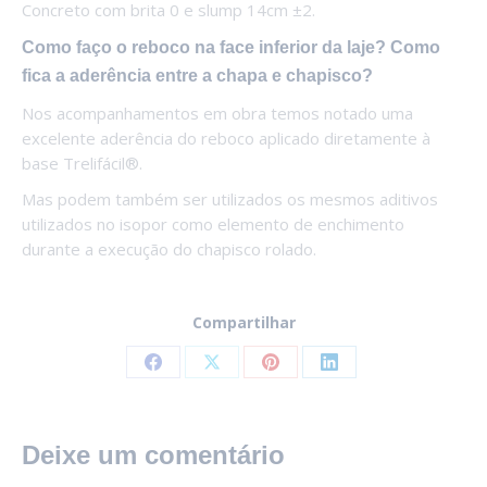
Concreto com brita 0 e slump 14cm ±2.
Como faço o reboco na face inferior da laje? Como
fica a aderência entre a chapa e chapisco?
Nos acompanhamentos em obra temos notado uma
excelente aderência do reboco aplicado diretamente à
base Trelifácil®.
Mas podem também ser utilizados os mesmos aditivos
utilizados no isopor como elemento de enchimento
durante a execução do chapisco rolado.
Compartilhar
Share
Share
Share
Share
on
on
on
on
Facebook
X
Pinterest
LinkedIn
Deixe um comentário