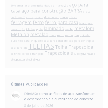
aço para
60%
amarrar
arame galvanizado
armarração
casa
aço para construção
BARRA
broca
carbono 60
cerca
cozido
de amarrar
estaca
estrivo
ferragem
ferro
ferro para casa
ferro para
laminado
metalom
construção
kilinho
lajota
malha
Metalon
metalão
mota
moto
motta
piso
quilinho
quilo
tela para chiqueiro
tela para concreto
tela para contrapiso
TELHAS
Telha Trapezoidal
tela para laje
Trapezoidais
tezinho
torcido
trançado
tubo galvanizado
viga pronta
viga t
vigota
Últimas Publicações
DRAMIX: como as fibras de aço transformam
o desempenho e a durabilidade do concreto
8 de julho de 2026