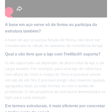
A base em aço serve só de forma ou participa da
estrutura também?
A base de aço só possui função de fôrma, não deve ser
considerada no cálculo do aumento de resistência da laje.
Qual o vão livre que a laje com Trelifácil® suporta?
O vão suportado vai depender da altura total da laje e da
carga atuante. Por exemplo, para uma laje de cobertura
com altura de 35cm e treliça de 30cm é possível vencer
um vão de até 9m. É possível atingir vãos maiores quando
agrupados duas ou mais formas ou com o auxílio de
protensão. O seu projetista de estrutural dimensionará as
lajes para cada situação.
Em termos estruturais, é mais eficiente por concretar