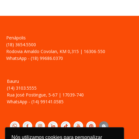
Penápolis
(18) 3654.5500
Rodovia Arnaldo Covolan, KM 0,315 | 16306-550
WhatsApp - (18) 99686.0370
Bauru
(14) 3103.5555
Rua José Postingue, 5-67 | 17039-740
WhatsApp - (14) 99141.0585
‎ ­
Nós utilizamos cookies para personalizar
Política de Privacidade