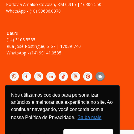
Rodovia Arnaldo Covolan, KM 0,315 | 16306-550
WhatsApp - (18) 99686.0370
Bauru
(14) 3103.5555
Rua José Postingue, 5-67 | 17039-740
WhatsApp - (14) 99141.0585
‎ ­
Política de Privacidade
Nós utilizamos cookies para personalizar
Relatório Transparência Salarial
anúncios e melhorar sua experiência no site. Ao
Canal de Ética
continuar navegando, você concorda com a
nossa Política de Privacidade.
Saiba mais