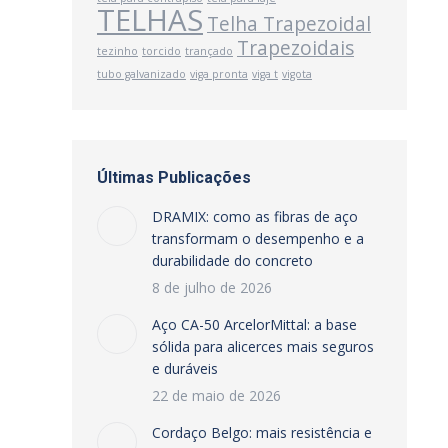
TELHAS
Telha Trapezoidal
Trapezoidais
tezinho
torcido
trançado
tubo galvanizado
viga pronta
viga t
vigota
Últimas Publicações
DRAMIX: como as fibras de aço
transformam o desempenho e a
durabilidade do concreto
8 de julho de 2026
Aço CA-50 ArcelorMittal: a base
sólida para alicerces mais seguros
e duráveis
22 de maio de 2026
Cordaço Belgo: mais resistência e