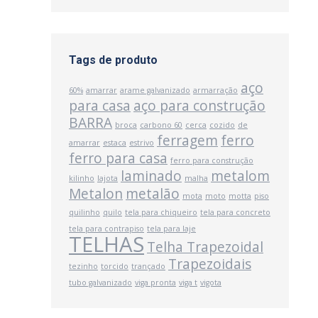
Tags de produto
aço
60%
amarrar
arame galvanizado
armarração
para casa
aço para construção
BARRA
broca
carbono 60
cerca
cozido
de
ferragem
ferro
amarrar
estaca
estrivo
ferro para casa
ferro para construção
laminado
metalom
kilinho
lajota
malha
Metalon
metalão
mota
moto
motta
piso
quilinho
quilo
tela para chiqueiro
tela para concreto
tela para contrapiso
tela para laje
TELHAS
Telha Trapezoidal
Trapezoidais
tezinho
torcido
trançado
tubo galvanizado
viga pronta
viga t
vigota