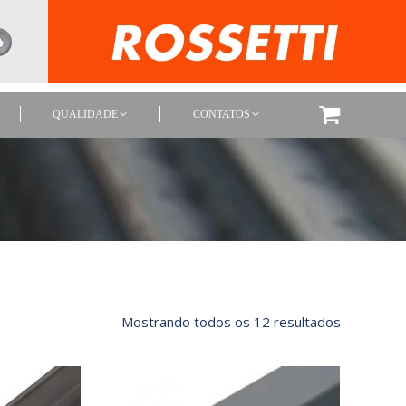
QUALIDADE
CONTATOS
QUALIDADE
CONTATOS
Classifica
Mostrando todos os 12 resultados
por
mais
recente