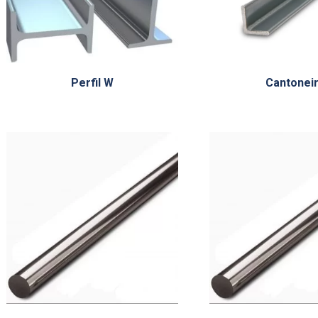
Perfil W
Cantonei