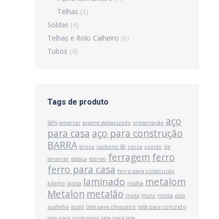
Telhas
(2)
Soldas
(4)
Telhas e Rolo Calheiro
(6)
Tubos
(4)
Tags de produto
aço
60%
amarrar
arame galvanizado
armarração
para casa
aço para construção
BARRA
broca
carbono 60
cerca
cozido
de
ferragem
ferro
amarrar
estaca
estrivo
ferro para casa
ferro para construção
laminado
metalom
kilinho
lajota
malha
Metalon
metalão
mota
moto
motta
piso
quilinho
quilo
tela para chiqueiro
tela para concreto
tela para contrapiso
tela para laje