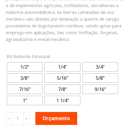
e de implementos agrícolas, trefiladores, serralherias e
indústria automobilística. As Barras Laminadas de uso
mecânico são obtidas por laminação a quente de tarugo
proveniente do lingotamento contínuo, sendo aptas para
emprego em aplicações, tais como: trefilação, forjarias,
agroindústria e metal mecânico.
BR Redonda Estrutural
1/2"
1/4"
3/4"
3/8"
5/16"
5/8"
7/16"
7/8"
9/16"
1"
1 1/4"
Barra
Orçamento
﹣
﹢
Redonda
Estrutural