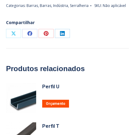
quantidade
Categorias:
Barras
,
Barras
,
Indústria
,
Serralheria
SKU:
Não aplicável
Compartilhar
Share
Share
Share
Share
on
on
on
on
X
Facebook
Pinterest
LinkedIn
Produtos relacionados
Perfil U
Este
Orçamento
produto
tem
várias
Perfil T
variantes.