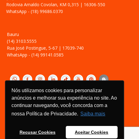
Rodovia Arnaldo Covolan, KM 0,315 | 16306-550
WhatsApp - (18) 99686.0370
Bauru
(14) 3103.5555
Rua José Postingue, 5-67 | 17039-740
WhatsApp - (14) 99141.0585
‎ ­
Nós utilizamos cookies para personalizar
Política de Privacidade
anúncios e melhorar sua experiência no site. Ao
Relatório Transparência Salarial
continuar navegando, você concorda com a
Canal de Ética
nossa Política de Privacidade.
Saiba mais
Recusar Cookies
Aceitar Cookies