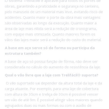
O sistema Trelifácil® é aplicável para todos os portes de
obras, garantindo a praticidade e segurança no canteiro,
pelo manuseio de um material mais leve, evitando risco de
acidentes. Quanto maior o porte da obra mais vantagens
são observadas ao longo da execução. Quanto maior a
área de laje mais nítida será a redução de cronograma,
com equipe mais otimizada. Quanto maiores forem os
vãos das lajes maior será a redução do custo do material.
A base em aço serve só de forma ou participa da
estrutura também?
A base de aço só possui função de fôrma, não deve ser
considerada no cálculo do aumento de resistência da laje.
Qual o vão livre que a laje com Trelifácil® suporta?
O vão suportado vai depender da altura total da laje e da
carga atuante. Por exemplo, para uma laje de cobertura
com altura de 35cm e treliça de 30cm é possível vencer
um vão de até 9m. É possível atingir vãos maiores quando
agrupados duas ou mais formas ou com o auxílio de