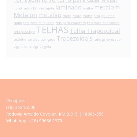
ferro para
laminado
metalom
construção
kilinho
lajota
malha
Metalon
metalão
mota
moto
motta
piso
quilinho
quilo
tela para chiqueiro
tela para concreto
tela para contrapiso
TELHAS
Telha Trapezoidal
tela para laje
Trapezoidais
tezinho
torcido
trançado
tubo galvanizado
viga pronta
viga t
vigota
Penápolis
(18) 3654.5500
Rodovia Arnaldo Covolan, KM 0,315 | 16306-550
WhatsApp - (18) 99686.0370