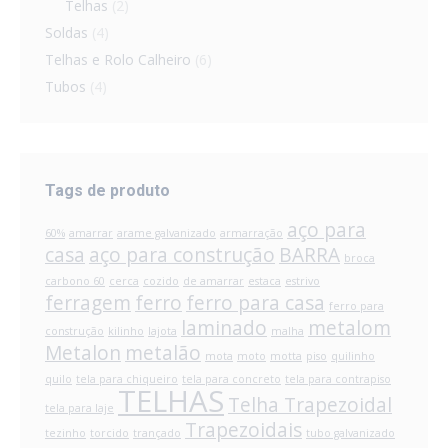
Telhas
(2)
Soldas
(4)
Telhas e Rolo Calheiro
(6)
Tubos
(4)
Tags de produto
aço para
60%
amarrar
arame galvanizado
armarração
casa
aço para construção
BARRA
broca
carbono 60
cerca
cozido
de amarrar
estaca
estrivo
ferragem
ferro
ferro para casa
ferro para
laminado
metalom
construção
kilinho
lajota
malha
Metalon
metalão
mota
moto
motta
piso
quilinho
quilo
tela para chiqueiro
tela para concreto
tela para contrapiso
TELHAS
Telha Trapezoidal
tela para laje
Trapezoidais
tezinho
torcido
trançado
tubo galvanizado