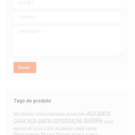
E-mail *
Telefone
Mensagem *
Enviar
Tags de produto
aço para
60%
amarrar
arame galvanizado
armarração
casa
aço para construção
BARRA
broca
carbono 60
cerca
cozido
de amarrar
estaca
estrivo
ferragem
ferro
ferro para casa