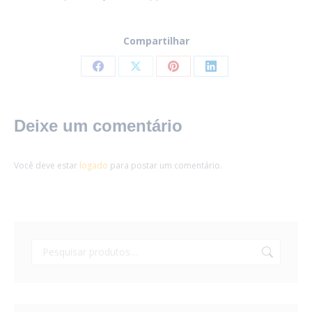
Compartilhar
Share
Share
Share
Share
on
on
on
on
Facebook
X
Pinterest
LinkedIn
Deixe um comentário
Você deve estar
logado
para postar um comentário.