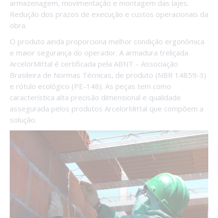
armazenagem, movimentação e montagem das lajes.
Redução dos prazos de execução e custos operacionais da
obra.
O produto ainda proporciona melhor condição ergonômica
e maior segurança do operador. A armadura treliçada
ArcelorMittal é certificada pela ABNT – Associação
Brasileira de Normas Técnicas, de produto (NBR 14859-3)
e rótulo ecológico (PE-148). As peças tem como
característica alta precisão dimensional e qualidade
assegurada pelos produtos ArcelorMittal que compõem a
solução.