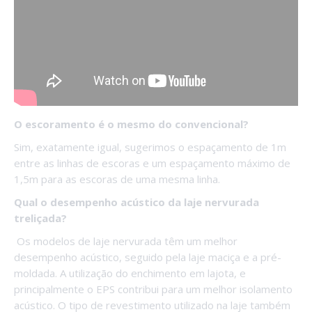
O escoramento é o mesmo do convencional?
Sim, exatamente igual, sugerimos o espaçamento de 1m
entre as linhas de escoras e um espaçamento máximo de
1,5m para as escoras de uma mesma linha.
Qual o desempenho acústico da laje nervurada
treliçada?
Os modelos de laje nervurada têm um melhor
desempenho acústico, seguido pela laje maciça e a pré-
moldada. A utilização do enchimento em lajota, e
principalmente o EPS contribui para um melhor isolamento
acústico. O tipo de revestimento utilizado na laje também