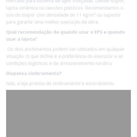
mercado para sistema de lajes treliçadas. Desde isopor,
lajota cerâmica ou caixotes plásticos. Recomendamos o
uso do isopor com densidade de 11 kg/m³ ou superior
para garantir uma melhor execução da obra.
Qual recomendação de quando usar o EPS e quando
usar a lajota?
Os dois enchimentos podem ser utilizados em qualquer
situação. O que define é a preferência do executor e as
condições logísticas e de armazenamento na obra.
Dispensa cimbramento?
Não, a laje precisa do cimbramento e escoramento.