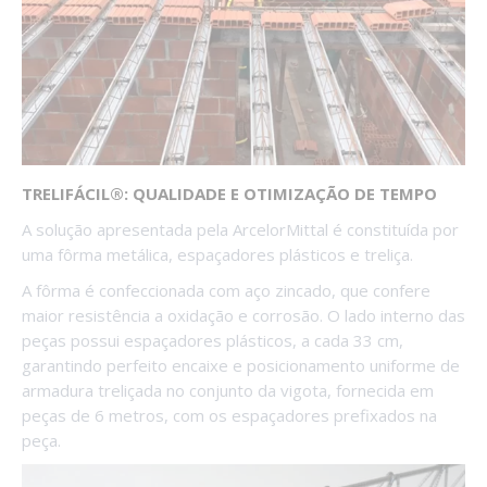
TRELIFÁCIL®: QUALIDADE E OTIMIZAÇÃO DE TEMPO
A solução apresentada pela ArcelorMittal é constituída por
uma fôrma metálica, espaçadores plásticos e treliça.
A fôrma é confeccionada com aço zincado, que confere
maior resistência a oxidação e corrosão. O lado interno das
peças possui espaçadores plásticos, a cada 33 cm,
garantindo perfeito encaixe e posicionamento uniforme de
armadura treliçada no conjunto da vigota, fornecida em
peças de 6 metros, com os espaçadores prefixados na
peça.