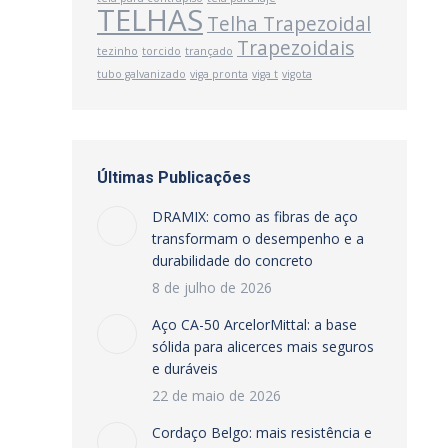
TELHAS
Telha Trapezoidal
Trapezoidais
tezinho
torcido
trançado
tubo galvanizado
viga pronta
viga t
vigota
Últimas Publicações
DRAMIX: como as fibras de aço
transformam o desempenho e a
durabilidade do concreto
8 de julho de 2026
Aço CA-50 ArcelorMittal: a base
sólida para alicerces mais seguros
e duráveis
22 de maio de 2026
Cordaço Belgo: mais resistência e