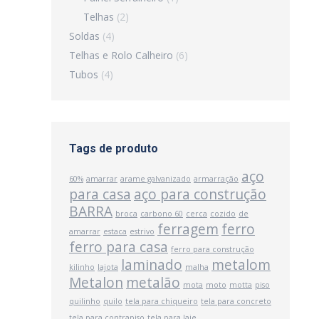
Telhas
(2)
Soldas
(4)
Telhas e Rolo Calheiro
(6)
Tubos
(4)
Tags de produto
aço
60%
amarrar
arame galvanizado
armarração
para casa
aço para construção
BARRA
broca
carbono 60
cerca
cozido
de
ferragem
ferro
amarrar
estaca
estrivo
ferro para casa
ferro para construção
laminado
metalom
kilinho
lajota
malha
Metalon
metalão
mota
moto
motta
piso
quilinho
quilo
tela para chiqueiro
tela para concreto
tela para contrapiso
tela para laje