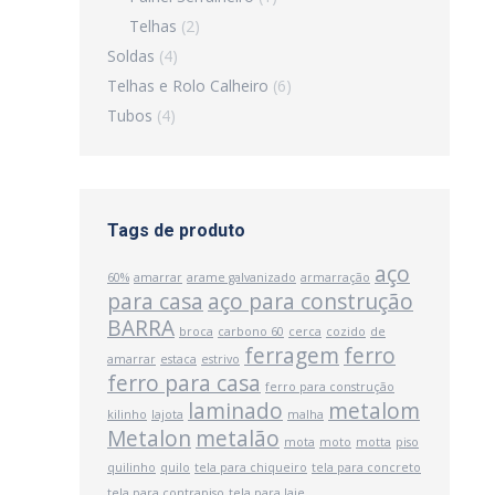
Telhas
(2)
Soldas
(4)
Telhas e Rolo Calheiro
(6)
Tubos
(4)
Tags de produto
aço
60%
amarrar
arame galvanizado
armarração
para casa
aço para construção
BARRA
broca
carbono 60
cerca
cozido
de
ferragem
ferro
amarrar
estaca
estrivo
ferro para casa
ferro para construção
laminado
metalom
kilinho
lajota
malha
Metalon
metalão
mota
moto
motta
piso
quilinho
quilo
tela para chiqueiro
tela para concreto
tela para contrapiso
tela para laje