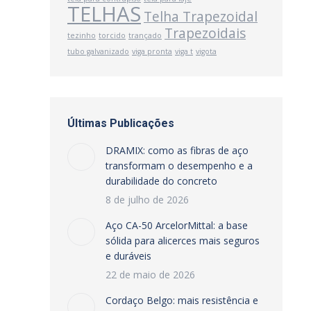
TELHAS
Telha Trapezoidal
Trapezoidais
tezinho
torcido
trançado
tubo galvanizado
viga pronta
viga t
vigota
Últimas Publicações
DRAMIX: como as fibras de aço
transformam o desempenho e a
durabilidade do concreto
8 de julho de 2026
Aço CA-50 ArcelorMittal: a base
sólida para alicerces mais seguros
e duráveis
22 de maio de 2026
Cordaço Belgo: mais resistência e