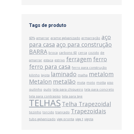
Tags de produto
aço
60%
amarrar
arame galvanizado
armarração
para casa
aço para construção
BARRA
broca
carbono 60
cerca
cozido
de
ferragem
ferro
amarrar
estaca
estrivo
ferro para casa
ferro para construção
laminado
metalom
kilinho
lajota
malha
Metalon
metalão
mota
moto
motta
piso
quilinho
quilo
tela para chiqueiro
tela para concreto
tela para contrapiso
tela para laje
TELHAS
Telha Trapezoidal
Trapezoidais
tezinho
torcido
trançado
tubo galvanizado
viga pronta
viga t
vigota