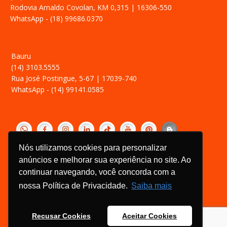
Rodovia Arnaldo Covolan, KM 0,315 | 16306-550
WhatsApp - (18) 99686.0370
Bauru
(14) 3103.5555
Rua José Postingue, 5-67 | 17039-740
WhatsApp - (14) 99141.0585
‎ ­
Nós utilizamos cookies para personalizar
Política de Privacidade
anúncios e melhorar sua experiência no site. Ao
Relatório Transparência Salarial
continuar navegando, você concorda com a
Canal de Ética
nossa Política de Privacidade.
Saiba mais
Recusar Cookies
Aceitar Cookies