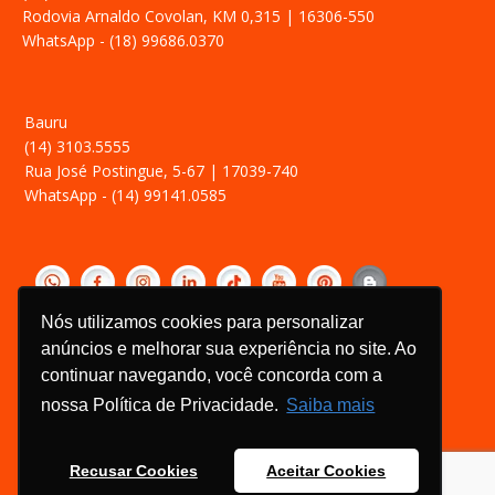
Rodovia Arnaldo Covolan, KM 0,315 | 16306-550
WhatsApp - (18) 99686.0370
Bauru
(14) 3103.5555
Rua José Postingue, 5-67 | 17039-740
WhatsApp - (14) 99141.0585
‎ ­
Nós utilizamos cookies para personalizar
Política de Privacidade
anúncios e melhorar sua experiência no site. Ao
Relatório Transparência Salarial
continuar navegando, você concorda com a
Canal de Ética
nossa Política de Privacidade.
Saiba mais
Recusar Cookies
Aceitar Cookies