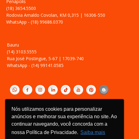
Penápolis
(18) 3654.5500
Rodovia Arnaldo Covolan, KM 0,315 | 16306-550
WhatsApp - (18) 99686.0370
Bauru
(14) 3103.5555
Rua José Postingue, 5-67 | 17039-740
WhatsApp - (14) 99141.0585
‎ ­
Política de Privacidade
Nós utilizamos cookies para personalizar
Relatório Transparência Salarial
anúncios e melhorar sua experiência no site. Ao
Canal de Ética
continuar navegando, você concorda com a
nossa Política de Privacidade.
Saiba mais