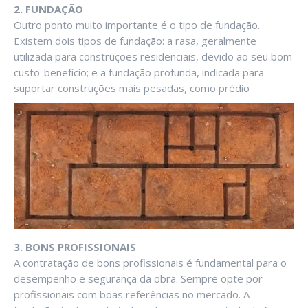
2. FUNDAÇÃO
Outro ponto muito importante é o tipo de fundação.
Existem dois tipos de fundação: a rasa, geralmente
utilizada para construções residenciais, devido ao seu bom
custo-benefício; e a fundação profunda, indicada para
suportar construções mais pesadas, como prédio
3. BONS PROFISSIONAIS
A contratação de bons profissionais é fundamental para o
desempenho e segurança da obra. Sempre opte por
profissionais com boas referências no mercado. A