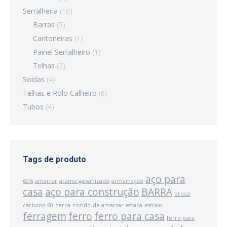
Serralheria
(10)
Barras
(5)
Cantoneiras
(1)
Painel Serralheiro
(1)
Telhas
(2)
Soldas
(4)
Telhas e Rolo Calheiro
(6)
Tubos
(4)
Tags de produto
aço para
60%
amarrar
arame galvanizado
armarração
casa
aço para construção
BARRA
broca
carbono 60
cerca
cozido
de amarrar
estaca
estrivo
ferragem
ferro
ferro para casa
ferro para