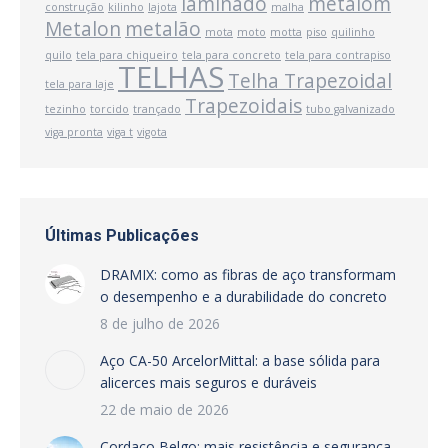
laminado
metalom
construção
kilinho
lajota
malha
Metalon
metalão
mota
moto
motta
piso
quilinho
quilo
tela para chiqueiro
tela para concreto
tela para contrapiso
TELHAS
Telha Trapezoidal
tela para laje
Trapezoidais
tezinho
torcido
trançado
tubo galvanizado
viga pronta
viga t
vigota
Últimas Publicações
DRAMIX: como as fibras de aço transformam
o desempenho e a durabilidade do concreto
8 de julho de 2026
Aço CA-50 ArcelorMittal: a base sólida para
alicerces mais seguros e duráveis
22 de maio de 2026
Cordaço Belgo: mais resistência e segurança