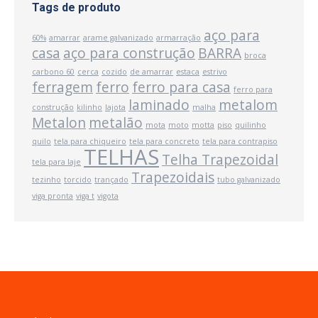
Tags de produto
aço para
60%
amarrar
arame galvanizado
armarração
casa
aço para construção
BARRA
broca
carbono 60
cerca
cozido
de amarrar
estaca
estrivo
ferragem
ferro
ferro para casa
ferro para
laminado
metalom
construção
kilinho
lajota
malha
Metalon
metalão
mota
moto
motta
piso
quilinho
quilo
tela para chiqueiro
tela para concreto
tela para contrapiso
TELHAS
Telha Trapezoidal
tela para laje
Trapezoidais
tezinho
torcido
trançado
tubo galvanizado
viga pronta
viga t
vigota