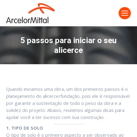
5 passos para iniciar o seu
alicerce
Quando iniciamos uma obra, um dos primeiros passos é o
planejamento do alicerce/fundação, pois ele é responsável
por garantir a sustentação de todo o peso da obra e a
solidez do projeto. Abaixo, reunimos algumas dicas para
ajudar você a ter sucesso com sua construção.
1. TIPO DE SOLO
O tipo de solo é o primeiro aspecto a ser observado ao