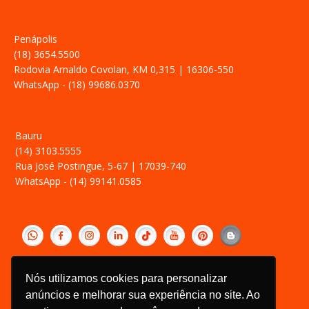
Penápolis
(18) 3654.5500
Rodovia Arnaldo Covolan, KM 0,315 | 16306-550
WhatsApp - (18) 99686.0370
Bauru
(14) 3103.5555
Rua José Postingue, 5-67 | 17039-740
WhatsApp - (14) 99141.0585
‎ ­
Política de Privacidade
Nós utilizamos cookies para personalizar
Relatório Transparência Salarial
anúncios e melhorar sua experiência no site. Ao
Canal de Ética