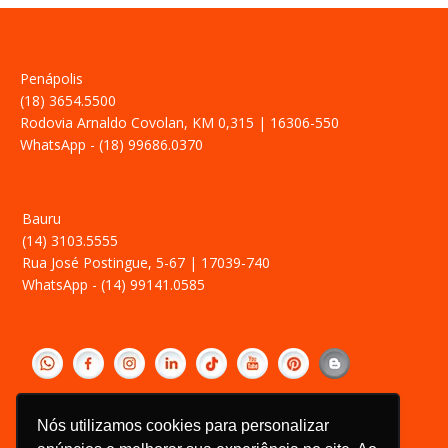
Penápolis
(18) 3654.5500
Rodovia Arnaldo Covolan, KM 0,315 | 16306-550
WhatsApp - (18) 99686.0370
Bauru
(14) 3103.5555
Rua José Postingue, 5-67 | 17039-740
WhatsApp - (14) 99141.0585
‎ ­
Política de Privacidade
Nós utilizamos cookies para personalizar
Relatório Transparência Salarial