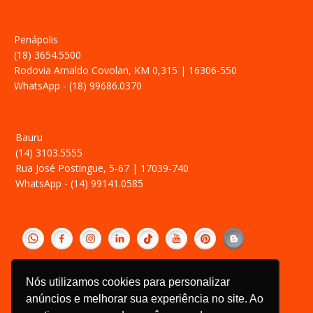
Penápolis
(18) 3654.5500
Rodovia Arnaldo Covolan, KM 0,315 | 16306-550
WhatsApp - (18) 99686.0370
Bauru
(14) 3103.5555
Rua José Postingue, 5-67 | 17039-740
WhatsApp - (14) 99141.0585
‎ ­
Política de Privacidade
Nós utilizamos cookies para personalizar
Relatório Transparência Salarial
anúncios e melhorar sua experiência no site. Ao
Canal de Ética