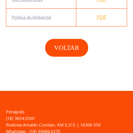
PDF
Política de Ambiental
VOLTAR
Penápolis
(18) 3654.5500
Rodovia Arnaldo Covolan, KM 0,315 | 16306-550
WhatsApp - (18) 99686.0370