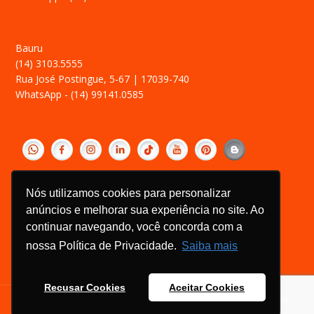
Bauru
(14) 3103.5555
Rua José Postingue, 5-67 | 17039-740
WhatsApp - (14) 99141.0585
‎ ­
Política de Privacidade
Nós utilizamos cookies para personalizar
Relatório Transparência Salarial
anúncios e melhorar sua experiência no site. Ao
Canal de Ética
continuar navegando, você concorda com a
nossa Política de Privacidade.
Saiba mais
Recusar Cookies
Aceitar Cookies
Rossetti Filhos Indústria e Comércio Ltda. CNPJ (Penápolis):
01.166.126/0001-01 / CNPJ (Bauru): 01.166.126/0002-84