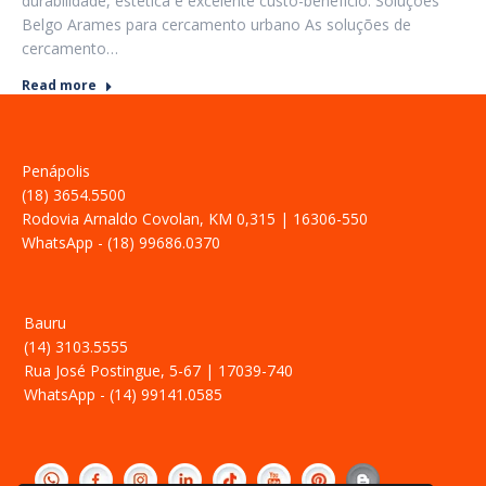
durabilidade, estética e excelente custo-benefício. Soluções
Belgo Arames para cercamento urbano As soluções de
cercamento…
Read more
Penápolis
(18) 3654.5500
Rodovia Arnaldo Covolan, KM 0,315 | 16306-550
WhatsApp - (18) 99686.0370
Bauru
(14) 3103.5555
Rua José Postingue, 5-67 | 17039-740
WhatsApp - (14) 99141.0585
‎ ­